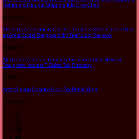
Refunds & Returns
Shipping Info
Size Chart
About Us
About Us
Accessibility
Create a Dashery Store
Careers
Hire
an Artist
Social Responsibility
TeePublic Reviews
Explore
All Designs
Content Directory
Featured Artists
Newest
Designers
Newest T-Shirts
Tag Directory
Artists
Artist Signup
Design Guide
TeePublic Blog
Follow Us