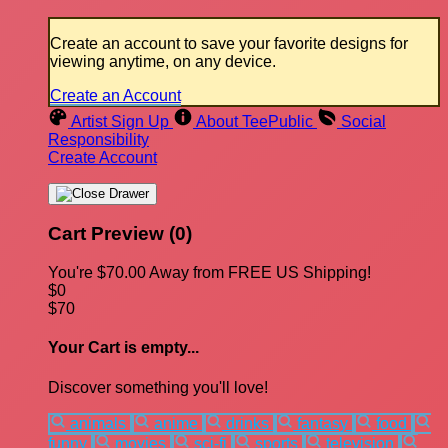
Create an account to save your favorite designs for
viewing anytime, on any device.
Create an Account
Artist Sign Up
About TeePublic
Social
Responsibility
Create Account
Cart Preview (0)
You're
$70.00
Away from
FREE US Shipping!
$0
$70
Your Cart is empty...
Discover something you'll love!
animals
anime
drinks
fantasy
food
funny
movies
sci-fi
sports
television