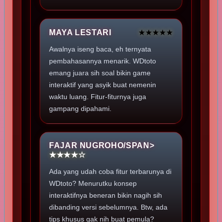
MAYA LESTARI
★★★★★
Awalnya iseng baca, eh ternyata
pembahasannya menarik. WDtoto
emang juara sih soal bikin game
interaktif yang asyik buat nemenin
waktu luang. Fitur-fiturnya juga
gampang dipahami.
FAJAR NUGROHO/SPAN>
★★★★☆
Ada yang udah coba fitur terbarunya di
WDtoto? Menurutku konsep
interaktifnya beneran bikin nagih sih
dibanding versi sebelumnya. Btw, ada
tips khusus gak nih buat pemula?