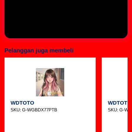
Pelanggan juga membeli
WDTOTO
WDTOTO
SKU: G-WGBDX77PTB
SKU: G-W