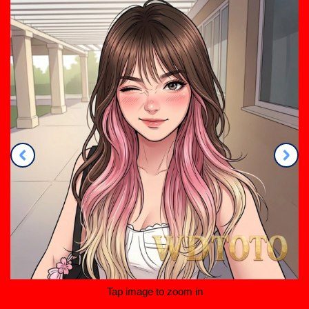
Tap image to zoom in