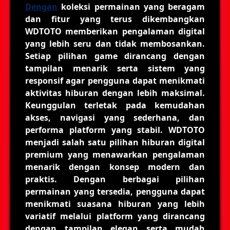
Dengan
koleksi permainan yang beragam
dan fitur yang terus dikembangkan
WDTOTO memberikan pengalaman digital
yang lebih seru dan tidak membosankan.
Setiap pilihan game dirancang dengan
tampilan menarik serta sistem yang
responsif agar pengguna dapat menikmati
aktivitas hiburan dengan lebih maksimal.
Keunggulan terletak pada kemudahan
akses, navigasi yang sederhana, dan
performa platform yang stabil. WDTOTO
menjadi salah satu pilihan hiburan digital
premium yang menawarkan pengalaman
menarik dengan konsep modern dan
praktis. Dengan berbagai pilihan
permainan yang tersedia, pengguna dapat
menikmati suasana hiburan yang lebih
variatif melalui platform yang dirancang
dengan tampilan elegan serta mudah