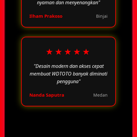
nyaman dan menyenangkan"
Ilham Prakoso
Binjai
★★★★★
"Desain modern dan akses cepat
membuat WDTOTO banyak diminati
pengguna"
Nanda Saputra
Medan